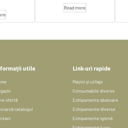
Read more
ore
formații utile
Link-uri rapide
ome
Mașini și utilaje
gazin
Consumabile diverse
re ofertă
Echipamente abatoare
scarcă catalogul
Echipamente diverse
ntact
Echipamente igienă
Echipamente lucru