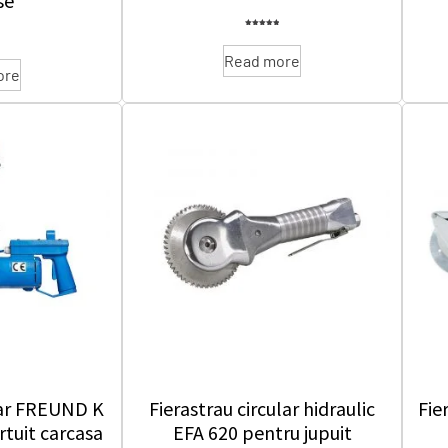
se
Rated
5.00
out of 5
Read more
ore
lar FREUND K
Fierastrau circular hidraulic
Fie
rtuit carcasa
EFA 620 pentru jupuit