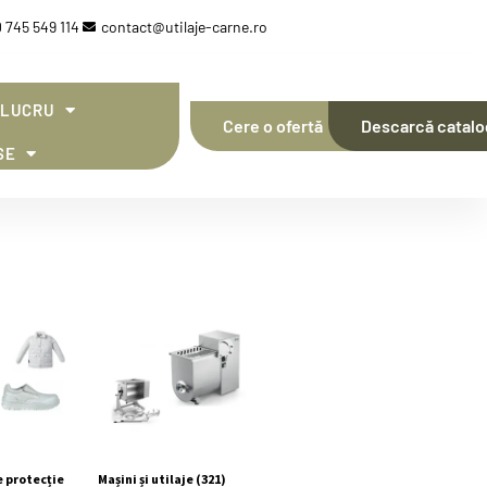
 745 549 114
contact@utilaje-carne.ro
 LUCRU
Cere o ofertă
Descarcă catalo
SE
 protecție
Mașini și utilaje
(321)