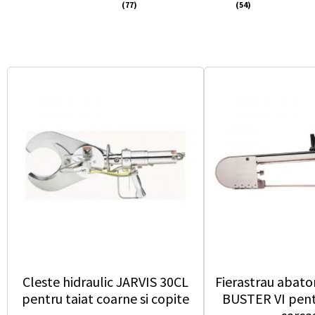
(77)
(54)
Cleste hidraulic JARVIS 30CL
Fierastrau abato
pentru taiat coarne si copite
BUSTER VI pent