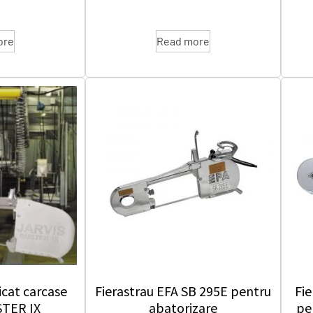
ore
Read more
icat carcase
Fierastrau EFA SB 295E pentru
Fi
STER IX
abatorizare
pe