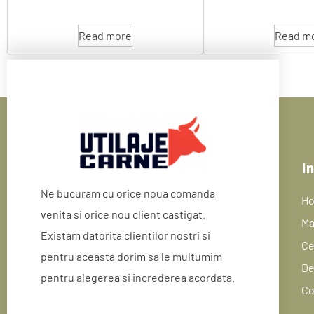
Read more
Read m
In
Ne bucuram cu orice noua comanda
H
venita si orice nou client castigat.
Ma
Existam datorita clientilor nostri si
Ce
pentru aceasta dorim sa le multumim
De
pentru alegerea si increderea acordata.
Co