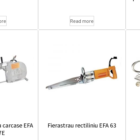
ore
Read more
u carcase EFA
Fierastrau rectiliniu EFA 63
7E