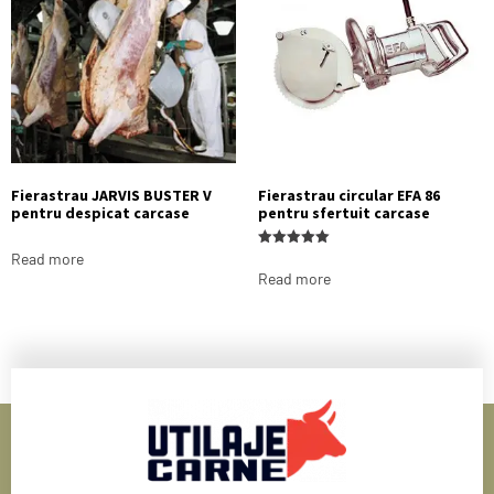
Fierastrau JARVIS BUSTER V
Fierastrau circular EFA 86
pentru despicat carcase
pentru sfertuit carcase
Rated
Read more
5.00
Read more
out of 5