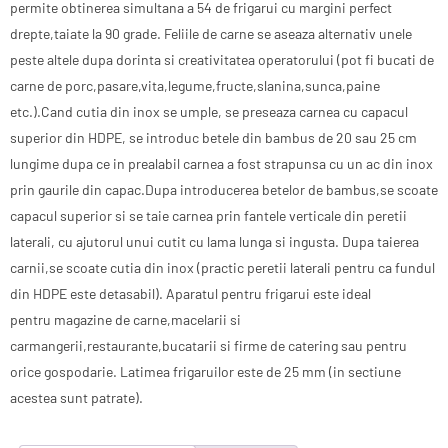
permite obtinerea simultana a 54 de frigarui cu margini perfect
drepte,taiate la 90 grade. Feliile de carne se aseaza alternativ unele
peste altele dupa dorinta si creativitatea operatorului (pot fi bucati de
carne de porc,pasare,vita,legume,fructe,slanina,sunca,paine
etc.).Cand cutia din inox se umple, se preseaza carnea cu capacul
superior din HDPE, se introduc betele din bambus de 20 sau 25 cm
lungime dupa ce in prealabil carnea a fost strapunsa cu un ac din inox
prin gaurile din capac.Dupa introducerea betelor de bambus,se scoate
capacul superior si se taie carnea prin fantele verticale din peretii
laterali, cu ajutorul unui cutit cu lama lunga si ingusta. Dupa taierea
carnii,se scoate cutia din inox (practic peretii laterali pentru ca fundul
din HDPE este detasabil). Aparatul pentru frigarui este ideal
pentru magazine de carne,macelarii si
carmangerii,restaurante,bucatarii si firme de catering sau pentru
orice gospodarie. Latimea frigaruilor este de 25 mm (in sectiune
acestea sunt patrate).