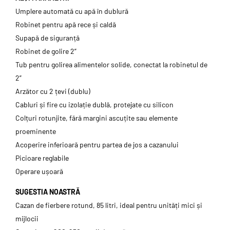
Umplere automată cu apă în dublură
Robinet pentru apă rece și caldă
Supapă de siguranță
Robinet de golire 2”
Tub pentru golirea alimentelor solide, conectat la robinetul de
2”
Arzător cu 2 țevi (dublu)
Cabluri și fire cu izolație dublă, protejate cu silicon
Colțuri rotunjite, fără margini ascuțite sau elemente
proeminente
Acoperire inferioară pentru partea de jos a cazanului
Picioare reglabile
Operare ușoară
SUGESTIA NOASTRĂ
Cazan de fierbere rotund, 85 litri, ideal pentru unități mici și
mijlocii