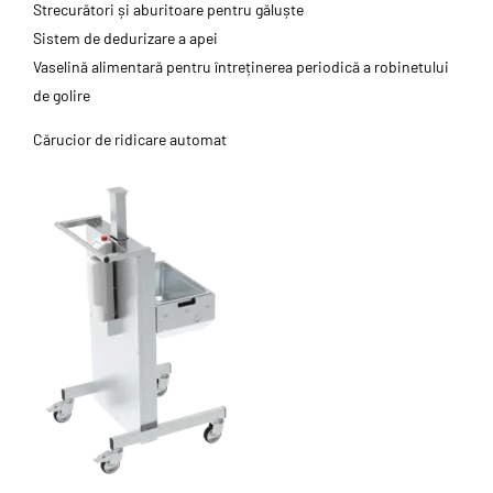
Strecurători și aburitoare pentru găluște
Sistem de dedurizare a apei
Vaselină alimentară pentru întreținerea periodică a robinetului
de golire
Cărucior de ridicare automat