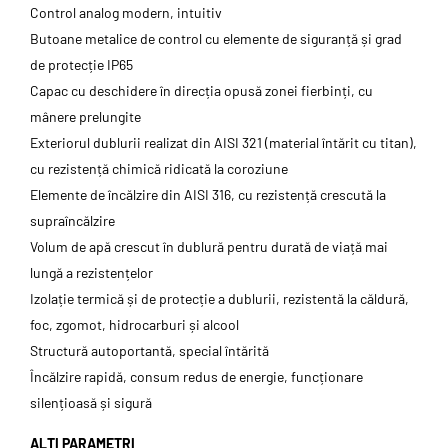
Control analog modern, intuitiv
Butoane metalice de control cu elemente de siguranță și grad
de protecție IP65
Capac cu deschidere în direcția opusă zonei fierbinți, cu
mânere prelungite
Exteriorul dublurii realizat din AISI 321 (material întărit cu titan),
cu rezistență chimică ridicată la coroziune
Elemente de încălzire din AISI 316, cu rezistență crescută la
supraîncălzire
Volum de apă crescut în dublură pentru durată de viață mai
lungă a rezistențelor
Izolație termică și de protecție a dublurii, rezistentă la căldură,
foc, zgomot, hidrocarburi și alcool
Structură autoportantă, special întărită
Încălzire rapidă, consum redus de energie, funcționare
silențioasă și sigură
ALȚI PARAMETRI