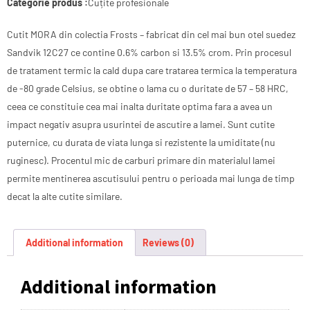
Categorie produs :
Cuțite profesionale
Cutit MORA din colectia Frosts – fabricat din cel mai bun otel suedez
Sandvik 12C27 ce contine 0.6% carbon si 13.5% crom. Prin procesul
de tratament termic la cald dupa care tratarea termica la temperatura
de -80 grade Celsius, se obtine o lama cu o duritate de 57 – 58 HRC,
ceea ce constituie cea mai inalta duritate optima fara a avea un
impact negativ asupra usurintei de ascutire a lamei. Sunt cutite
puternice, cu durata de viata lunga si rezistente la umiditate (nu
ruginesc). Procentul mic de carburi primare din materialul lamei
permite mentinerea ascutisului pentru o perioada mai lunga de timp
decat la alte cutite similare.
Additional information
Reviews (0)
Additional information