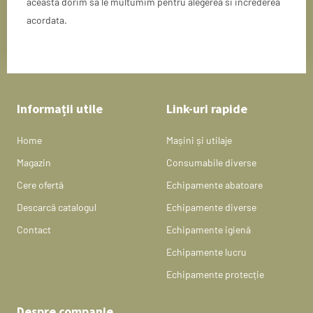
aceasta dorim sa le multumim pentru alegerea si increderea
acordata.
Informații utile
Link-uri rapide
Home
Mașini și utilaje
Magazin
Consumabile diverse
Cere ofertă
Echipamente abatoare
Descarcă catalogul
Echipamente diverse
Contact
Echipamente igienă
Echipamente lucru
Echipamente protecție
Despre companie