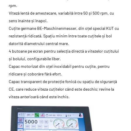
rpm.
Viteză lentă de amestecare, variabilă între 50 și 500 rpm, cu
sens înainte și înapoi.
Cuțite germane BE-Maschinenmesser, din oțel special KUT cu
rezistență ridicată. Spațiu minim între toate cuțitele și bol
datorită diametrului central mare.
4 butoane pe ecran pentru selecția directă a vitezelor cuțitului
și bolului, configurabile liber.
Capac motorizat din oțel inoxidabil pentru cuțite, pentru
ridicare și coborâre fără efort.
Capac transparent de protecție fonică cu spațiu de siguranță
CE, care reduce viteza cuțitelor când este deschis; revine la
viteza anterioară când este închis.