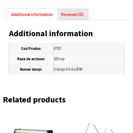
Additional information
Reviews (0)
Additional information
Cod Produs:
K701
Raza de actiune:
100 mp
Numar lampi:
2 lampi UV A x30W
Related products