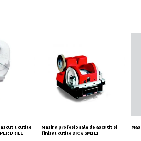
ascutit cutite
Masina profesionala de ascutit si
Masi
YPER DRILL
finisat cutite DICK SM111