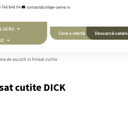
 745 549 114
contact@utilaje-carne.ro
 LUCRU
Cere o ofertă
Descarcă catalo
SE
na de ascutit si finisat cutite
isat cutite DICK