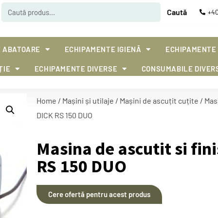
Caută
+40
 ABATOARE
ECHIPAMENTE IGIENĂ
ECHIPAMENTE
ȚIE
ECHIPAMENTE DIVERSE
CONSUMABILE DIVER
Home
/
Mașini și utilaje
/
Mașini de ascuțit cuțite
/ Masi
DICK RS 150 DUO
Masina de ascutit si fin
RS 150 DUO
Cere ofertă pentru acest produs