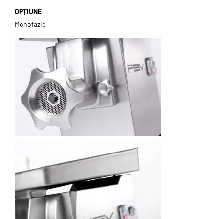
OPȚIUNE
Monofazic