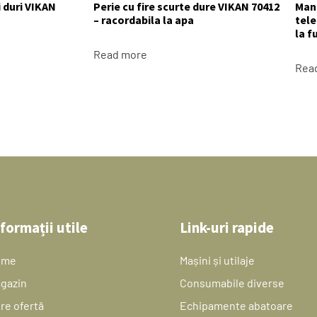
i duri VIKAN
Perie cu fire scurte dure VIKAN 70412
Mane
– racordabila la apa
tele
la f
Read more
Rea
formații utile
Link-uri rapide
ome
Mașini și utilaje
gazin
Consumabile diverse
re ofertă
Echipamente abatoare