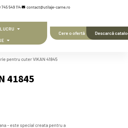
 745 549 114
contact@utilaje-carne.ro
 LUCRU
Cere o ofertă
Descarcă catalo
SE
rie pentru cuter VIKAN 41845
AN 41845
na – este special creata pentru a