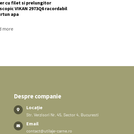
r cu filet si prelungitor
scopic VIKAN 2973Q6 racordabil
urtun apa
d more
Despre companie
Locație
Str. Verzisori Nr. 45, Sector 4, Bucuresti
Email
contact@utilaje-carne.ro