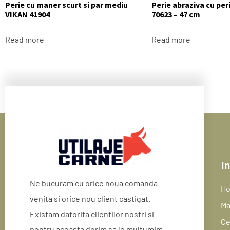
Perie cu maner scurt si par mediu
Perie abraziva cu per
VIKAN 41904
70623 – 47 cm
Read more
Read more
In
Ne bucuram cu orice noua comanda
H
venita si orice nou client castigat.
Ma
Existam datorita clientilor nostri si
Ce
pentru aceasta dorim sa le multumim