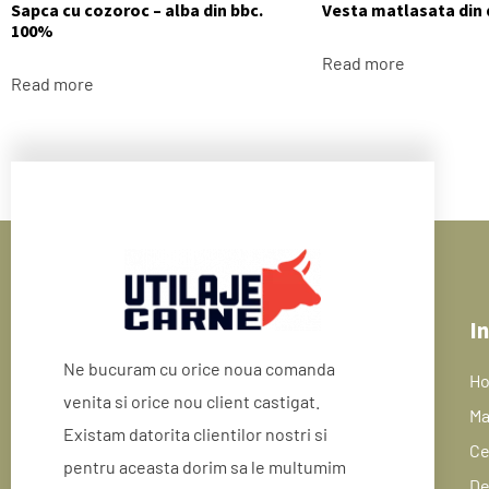
Sapca cu cozoroc – alba din bbc.
Vesta matlasata din
100%
Read more
Read more
In
Ne bucuram cu orice noua comanda
H
venita si orice nou client castigat.
Ma
Existam datorita clientilor nostri si
Ce
pentru aceasta dorim sa le multumim
De