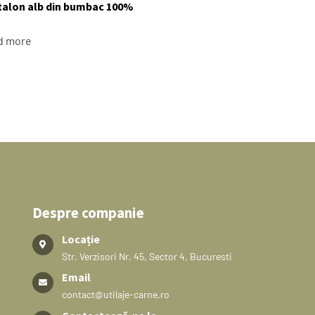
talon alb din bumbac 100%
d more
Despre companie
Locație
Str. Verzisori Nr. 45, Sector 4, Bucuresti
Email
contact@utilaje-carne.ro