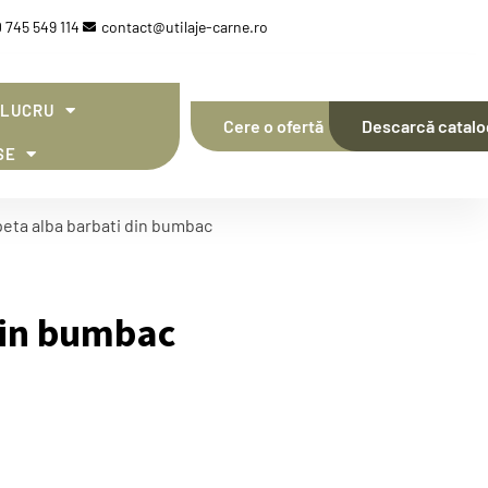
 745 549 114
contact@utilaje-carne.ro
 LUCRU
Cere o ofertă
Descarcă catalo
SE
peta alba barbati din bumbac
din bumbac