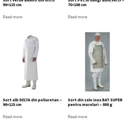
Sort verde BRAVO din nitril
Sort PVC in dungi albe/verzi –
90×115 cm
75×100 cm
Read more
Read more
Sort alb DELTA din poliuretan –
Sort din zale inox BAT SUPER
90×115 cm
pentru macelari – 800 g
Read more
Read more