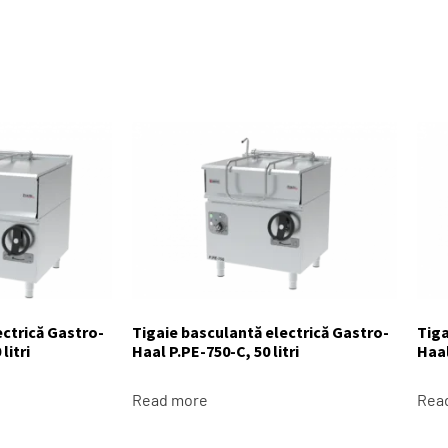
ectrică Gastro-
Tigaie basculantă electrică Gastro-
Tiga
litri
Haal P.PE-750-C, 50 litri
Haal
Read more
Rea