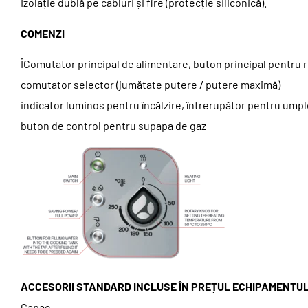
Izolație dublă pe cabluri și fire (protecție siliconică).
COMENZI
ÎComutator principal de alimentare, buton principal pentru reg
comutator selector (jumătate putere / putere maximă)
indicator luminos pentru încălzire, întrerupător pentru umpler
buton de control pentru supapa de gaz
ACCESORII STANDARD INCLUSE ÎN PREȚUL ECHIPAMENTUL
Capac