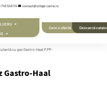
 745 549 114
contact@utilaje-carne.ro
 LUCRU
Cere o ofertă
Descarcă catalo
SE
culantă cu gaz Gastro-Haal P.PP-
az Gastro-Haal