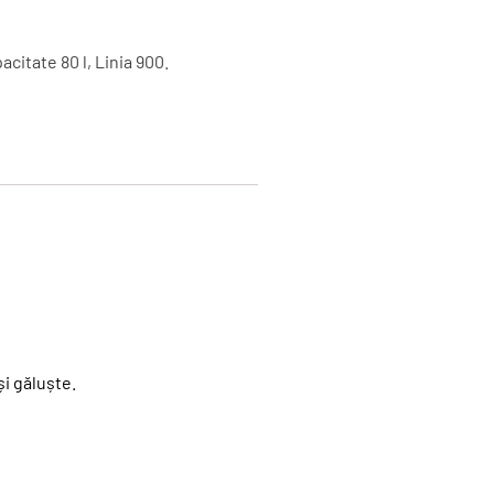
acitate 80 l, Linia 900.
și găluște.