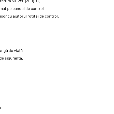
ratură 50–250 (300) °C.
mat pe panoul de control.
ușor cu ajutorul rotiței de control.
ungă de viață.
 de siguranță.
ă.