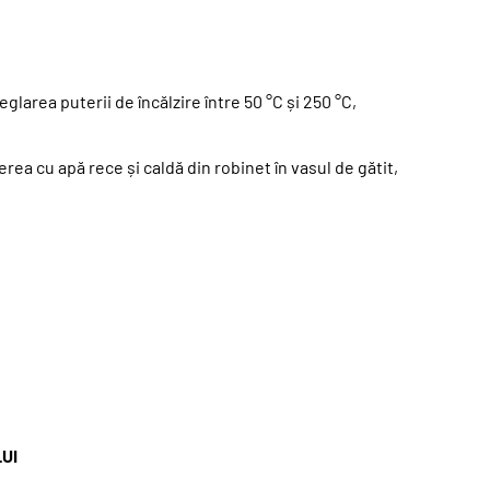
larea puterii de încălzire între 50 °C și 250 °C,
ea cu apă rece și caldă din robinet în vasul de gătit,
UI