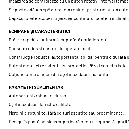
Încălzirea se controlează cu un buton rotativ, interval tempe
Se poate adăuga apă direct din robinet printr-un buton auto
Capacul poate acoperi tigaia, iar conținutul poate fi înclinat 
ECHIPARE ȘI CARACTERISTICI
Prăjire rapidă și uniformă, suprafață antiaderentă.
Consum redus și costuri de operare mici.
Construcție robustă, autoportantă, solidă, pentru o durată l
Butoni metalici rezistenți, cu protecție IP65 și caracteristici
Opțiune pentru tigaie din oțel inoxidabil sau fontă.
PARAMETRI SUPLIMENTARI
Autoportant, robust și durabil.
Oțel inoxidabil de înaltă calitate.
Marginile rotunjite, fără colțuri ascuțite sau proeminențe.
Design în pantă pe placa superioară pentru siguranță sporit