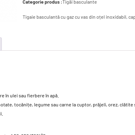
Categorie produs :
Tigăi basculante
Tigaie basculantă cu gaz cu vas din oțel inoxidabil, cap
 în ulei sau fierbere în apă.
tate, tocănițe, legume sau carne la cuptor, prăjeli, orez, clătite 
i.