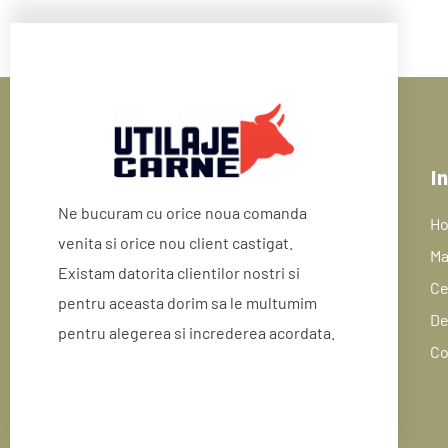
In
Ne bucuram cu orice noua comanda
H
venita si orice nou client castigat.
Ma
Existam datorita clientilor nostri si
Ce
pentru aceasta dorim sa le multumim
De
pentru alegerea si increderea acordata.
Co