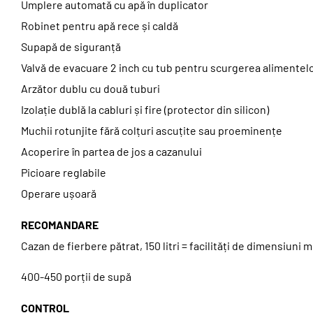
Umplere automată cu apă în duplicator
Robinet pentru apă rece și caldă
Supapă de siguranță
Valvă de evacuare 2 inch cu tub pentru scurgerea alimentel
Arzător dublu cu două tuburi
Izolație dublă la cabluri și fire (protector din silicon)
Muchii rotunjite fără colțuri ascuțite sau proeminențe
Acoperire în partea de jos a cazanului
Picioare reglabile
Operare ușoară
RECOMANDARE
Cazan de fierbere pătrat, 150 litri = facilități de dimensiuni m
400-450 porții de supă
CONTROL