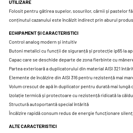
UTILIZARE
Folosit pentru gătirea supelor, sosurilor, cărnii și pastelor fă
conținutul cazanului este încălzit indirect prin aburul produs
ECHIPAMENT ȘI CARACTERISTICI
Control analog modern și intuitiv
Butoni metalici cu funcții de siguranță și protecție ip65 la a
Capac care se deschide departe de zona fierbinte cu mâner
Partea exterioară a duplicatorului din material AISI 321 întări
Elemente de încălzire din AISI 316 pentru rezistență mai mare
Volum crescut de apă în duplicator pentru durată mai lungă d
Izolație termică și protectoare cu rezistență ridicată la căldu
Structură autoportantă special întărită
Încălzire rapidă consum redus de energie funcționare silenț
ALTE CARACTERISTICI