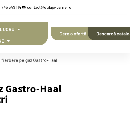
 745 549 114
contact@utilaje-carne.ro
 LUCRU
Cere o ofertă
Descarcă catalo
SE
 fierbere pe gaz Gastro-Haal
az Gastro-Haal
ri