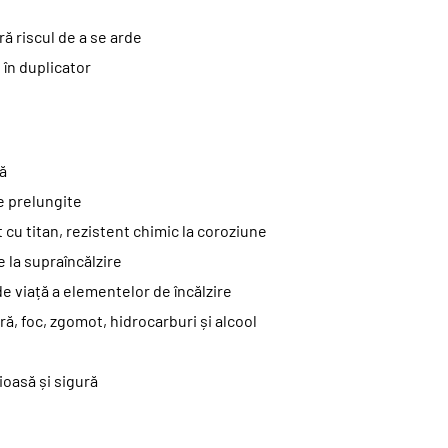
ră riscul de a se arde
 în duplicator
pă
e prelungite
t cu titan, rezistent chimic la coroziune
 la supraîncălzire
e viață a elementelor de încălzire
ră, foc, zgomot, hidrocarburi și alcool
ioasă și sigură