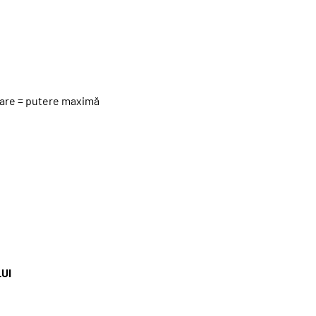
 mare = putere maximă
UI