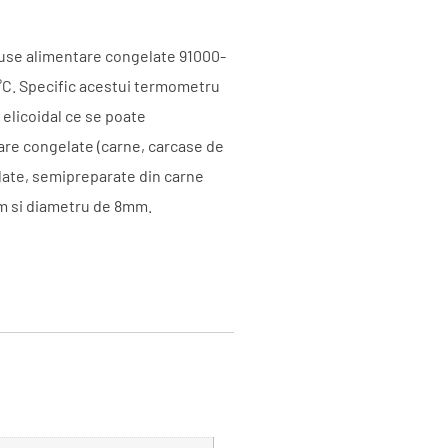
use alimentare congelate 91000-
°C. Specific acestui termometru
 elicoidal ce se poate
tare congelate (carne, carcase de
late, semipreparate din carne
mm si diametru de 8mm.