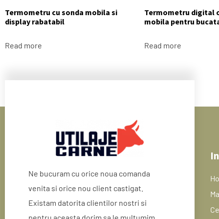
Termometru cu sonda mobila si
Termometru digital 
display rabatabil
mobila pentru bucat
Read more
Read more
In
Ne bucuram cu orice noua comanda
H
venita si orice nou client castigat.
Ma
Existam datorita clientilor nostri si
Ce
pentru aceasta dorim sa le multumim