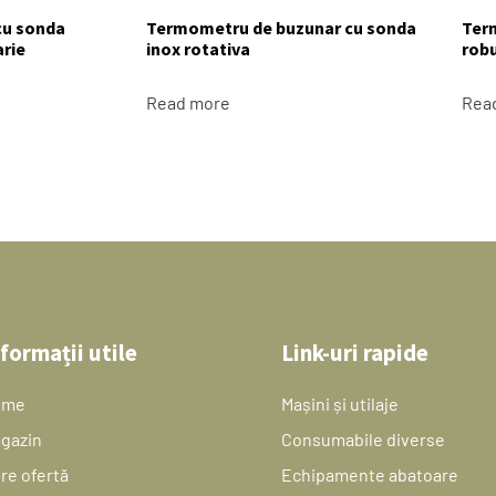
cu sonda
Termometru de buzunar cu sonda
Term
arie
inox rotativa
robu
Read more
Rea
formații utile
Link-uri rapide
ome
Mașini și utilaje
gazin
Consumabile diverse
re ofertă
Echipamente abatoare