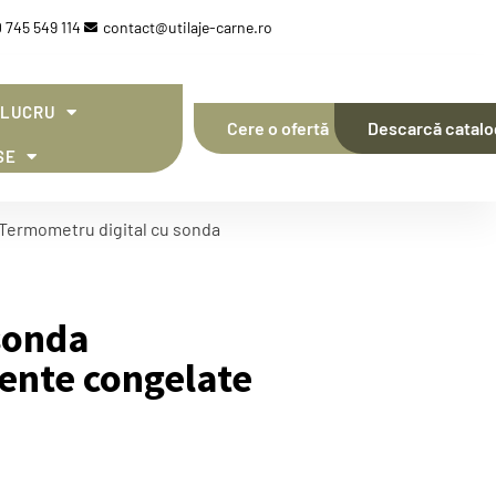
 745 549 114
contact@utilaje-carne.ro
 LUCRU
Cere o ofertă
Descarcă catalo
SE
 Termometru digital cu sonda
sonda
ente congelate